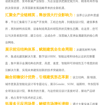
读政策趋势、发布权威产业报告，为企业提供把握宏观方向、精准布局市场
的决策依据，共享国家发展战略带来的全新机遇。
汇聚全产业链精英，释放强大行业影响力：
业界公认的年度盛
事，平台汇集吸引了从地产开发商、工程总包商，到规划设计院、建筑事务
所，再到材料供应商、设备制造商及科研院所的完整生态圈。在这里，您可
以与决策者面对面，建立信任，达成合作，深度融入亚洲金属建筑的核心商
业网络。
展示前沿结构体系，赋能建筑全生命周期：
从建筑材料与构
件、集成化建筑解决方案、数字设计BIM、智能运维和绿色认证的完整覆
盖，集中展示金属结构在跨度、高度、速度、智能和可持续性五个维度的前
沿解决方案、实现未来建筑创新的技术突破路径。
融合前瞻设计优势，引领建筑形态革新：
设立结构、屋/墙面、
城市更新及智能化设计等专题论坛，展示Gensler、SOM、福斯特、华东院等
全球顶尖设计院、事务所的方案。与这些前沿设计直接对话，驱动产品研
发，抢占美学与技术的定义权。
拓展多元应用场景，解锁市场增长潜能：
通过大量实体工程案