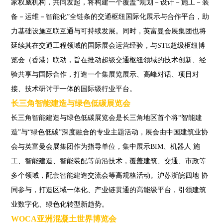
家权威机构，共同发起，将构建一个覆盖“规划－设计－施工－装
备－运维－智能化”全链条的交通枢纽国际化展示与合作平台，助
力基础设施互联互通与可持续发展。同时，英富曼会展集团也将
延续其在交通工程领域的国际展会运营经验，与STE超级枢纽博
览会（香港）联动，旨在推动超级交通枢纽领域的技术创新、经
验共享与国际合作，打造一个集展览展示、高峰对话、项目对
接、技术研讨于一体的国际级行业平台。
长三角智能建造与绿色低碳展览会
长三角智能建造与绿色低碳展览会是长三角地区首个将“智能建
造”与“绿色低碳”深度融合的专业主题活动，展会由中国建筑业协
会与英富曼会展集团作为指导单位，集中展示BIM、机器人 施
工、智能建造、智能装配等前沿技术，覆盖建筑、交通、市政等
多个领域，配套智能建造交流会等高规格活动。沪苏浙皖四地 协
同参与，打造区域一体化、产业链贯通的高能级平台，引领建筑
业数字化、绿色化转型新趋势。
WOCA亚洲混凝土世界博览会