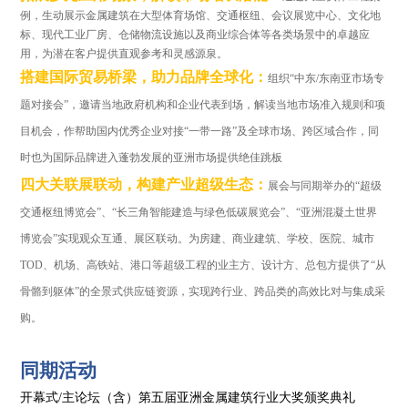
例，生动展示金属建筑在大型体育场馆、交通枢纽、会议展览中心、文化地
标、现代工业厂房、仓储物流设施以及商业综合体等各类场景中的卓越应
用，为潜在客户提供直观参考和灵感源泉。
搭建国际贸易桥梁，助力品牌全球化：
组织“中东/东南亚市场专
题对接会”，邀请当地政府机构和企业代表到场，解读当地市场准入规则和项
目机会，作帮助国内优秀企业对接“一带一路”及全球市场、跨区域合作，同
时也为国际品牌进入蓬勃发展的亚洲市场提供绝佳跳板
四大关联展联动，构建产业超级生态：
展会与同期举办的“超级
交通枢纽博览会”、“长三角智能建造与绿色低碳展览会”、“亚洲混凝土世界
博览会”实现观众互通、展区联动。为房建、商业建筑、学校、医院、城市
TOD、机场、高铁站、港口等超级工程的业主方、设计方、总包方提供了“从
骨骼到躯体”的全景式供应链资源，实现跨行业、跨品类的高效比对与集成采
购。
同期活动
开幕式/主论坛（含）第五届亚洲金属建筑行业大奖颁奖典礼