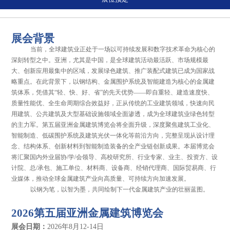
展会背景
当前，全球建筑业正处于一场以可持续发展和数字技术革命为核心的
深刻转型之中。亚洲，尤其是中国，是全球建筑活动最活跃、市场规模最
大、创新应用最集中的区域，发展绿色建筑、推广装配式建筑已成为国家战
略重点。在此背景下，以钢结构、金属围护系统及智能建造为核心的金属建
筑体系，凭借其“轻、快、好、省”的先天优势——即自重轻、建造速度快、
质量性能优、全生命周期综合效益好，正从传统的工业建筑领域，快速向民
用建筑、公共建筑及大型基础设施领域全面渗透，成为全球建筑业绿色转型
的主力军。
第五届亚洲金属建筑博览会将全面升级，深度聚焦建筑工业化、
智能制造、低碳围护系统及建筑光伏一体化等前沿方向，完整呈现从设计理
念、结构体系、创新材料到智能制造装备的全产业链创新成果。本届博览会
将汇聚国内外业届协/学/会领导、高校研究所、行业专家、业主、投资方、设
计院、总/承包、施工单位、材料商、设备商、经销代理商、国际贸易商、行
业媒体，推动全球金属建筑产业向高质量、可持续方向加速发展。
以钢为笔，以智为墨，共同绘制下一代金属建筑产业的壮丽蓝图。
2026第五届亚洲金属建筑博览会
展会日期：
2026年8月12-14日