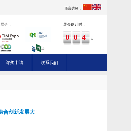
语言选择：
荐展会：
展会倒计时：
004
天
评奖申请
联系我们
型融合创新发展大