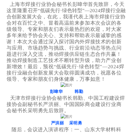
上海市焊接行业协会秘书长彭暐华首先致辞，今天
这里隆重
召开“低碳先行·绿色转型”—2024焊接行业融
合创新发展大会
，在此，我谨代表上海市焊接行业协
会对在百忙之中、冒着高温前来参加本次会议的各
级领导、专家和朋友们表示最热烈的欢迎，对大家
多年来给予协会关心、支持和帮助表示最诚挚的感
谢！
本次大会通过深入探讨国内外焊接技术的创新
与应用、市场趋势与挑战、行业前沿动态等热点问
题进行深入交流，推动焊接供应链生态合作共赢！
推动焊接制造工艺技术不断转型升级，助力产业创
新增效！
最后，预祝“低碳先行·绿色转型”—2024焊
接行业融合创新发展大会取得圆满成功，祝愿各位
领导、专家和朋友们身体健康，万事如意！
彭暐华
韩勤
天津市焊接行业协会秘书长韩勤、中国工程建设焊
接协会副秘书长严洪丽、中国国际商会建设行业商
会秘书长采明勇先后致辞。
严洪丽 采明勇
随后，会议进入演讲程序：一、山东大学材料科