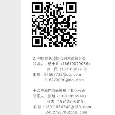
2. 中国建筑业协会钢木建筑分会
联系人：杨小又（18610029086）
刘 民（13718607218)
邮箱：57567732@qq. com
916229090@qq. com
全联房地产商会建筑工业化分会
联系人：张旭（13911856540）
张雪（18910940819)
邮 箱：13911856540@139. com
2452726780@qq. com